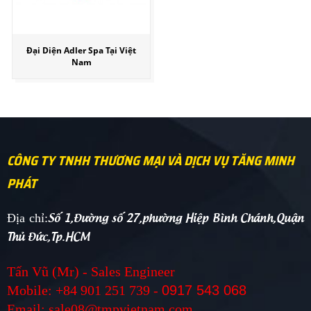
Đại Diện Adler Spa Tại Việt
Nam
CÔNG TY TNHH THƯƠNG MẠI VÀ DỊCH VỤ TĂNG MINH
PHÁT
Số 1,Đường số 27,phường Hiệp Bình Chánh,Quận
Địa chỉ:
Thủ Đức,Tp.HCM
Tấn Vũ (Mr) - Sales Engineer
Mobile: +84 901 251 739 -
0917 543 068
Email: sale08@tmpvietnam.com