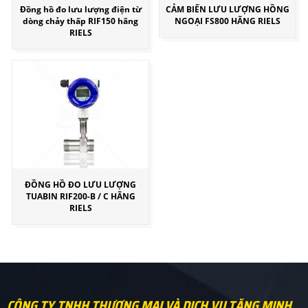
Đồng hồ đo lưu lượng điện từ
CẢM BIẾN LƯU LƯỢNG HỒNG
dòng chảy thấp RIF150 hãng
NGOẠI FS800 HÃNG RIELS
RIELS
ĐỒNG HỒ ĐO LƯU LƯỢNG
TUABIN RIF200-B / C HÃNG
RIELS
CÔNG TY TNHH THƯƠNG MẠI VÀ DỊCH VỤ TĂNG MINH