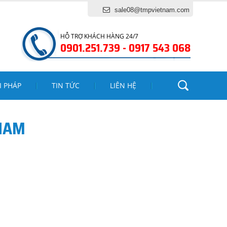
ng tôi !
sale08@tmpvietnam.com
HỖ TRỢ KHÁCH HÀNG 24/7
0901.251.739 - 0917 543 068
I PHÁP
TIN TỨC
LIÊN HỆ
 NAM