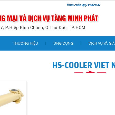
Kính chào quý khách đến với website của chú
THƯƠNG HIỆU
ỨNG DỤNG
DỊCH VỤ VÀ GIẢ
HS-COOLER VIET