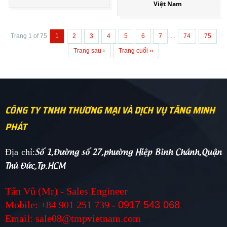
Việt Nam
Trang 1 of 75
1
2
3
4
5
6
7
...
74
75
Trang sau ›
Trang cuối ››
CÔNG TY TNHH THƯƠNG MẠI VÀ DỊCH VỤ TĂNG MINH
PHÁT
Số 1,Đường số 27,phường Hiệp Bình Chánh,Quận
Địa chỉ:
Thủ Đức,Tp.HCM
Tấn Vũ (Mr) - Sales Engineer
Mobile: +84 901 251 739 -
0917 543 068
Email: sale08@tmpvietnam.com