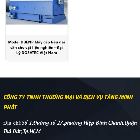
Model DBENP Máy cấp liệu đai
cân cho vật liệu nghiền - Đại
Lý DOSATEC Việt Nam
CÔNG TY TNHH THƯƠNG MẠI VÀ DỊCH VỤ TĂNG MINH
PHÁT
Số 1,Đường số 27,phường Hiệp Bình Chánh,Quận
Địa chỉ:
Thủ Đức,Tp.HCM