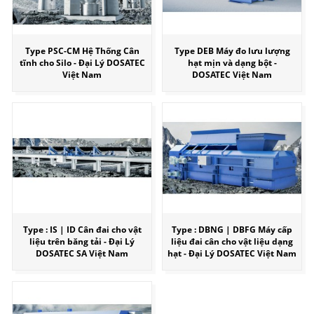
Type PSC-CM Hệ Thống Cân
Type DEB Máy đo lưu lượng
tĩnh cho Silo - Đại Lý DOSATEC
hạt mịn và dạng bột -
Việt Nam
DOSATEC Việt Nam
Type : IS | ID Cân đai cho vật
Type : DBNG | DBFG Máy cấp
liệu trên băng tải - Đại Lý
liệu đai cân cho vật liệu dạng
DOSATEC SA Việt Nam
hạt - Đại Lý DOSATEC Việt Nam