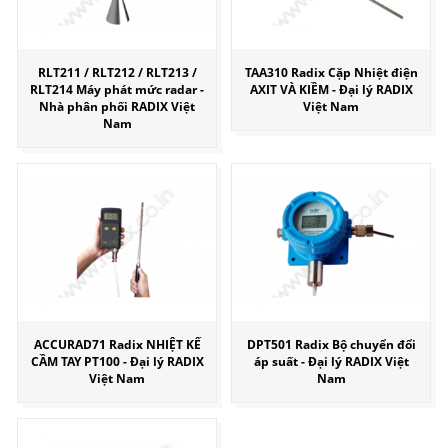
RLT211 / RLT212 / RLT213 /
TAA310 Radix Cặp Nhiệt điện
RLT214 Máy phát mức radar -
AXIT VÀ KIỀM - Đại lý RADIX
Nhà phân phối RADIX Việt
Việt Nam
Nam
ACCURAD71 Radix NHIỆT KẾ
DPT501 Radix Bộ chuyển đổi
CẦM TAY PT100 - Đại lý RADIX
áp suất - Đại lý RADIX Việt
Việt Nam
Nam