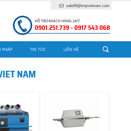
sale08@tmpvietnam.com
HỖ TRỢ KHÁCH HÀNG 24/7
0901.251.739 - 0917 543 068
I PHÁP
TIN TỨC
LIÊN HỆ
VIET NAM