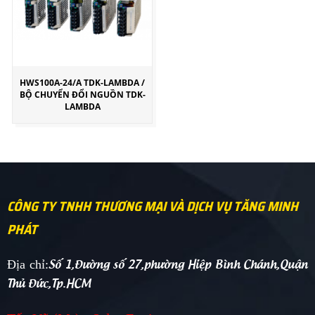
HWS100A-24/A TDK-LAMBDA /
BỘ CHUYỂN ĐỔI NGUỒN TDK-
LAMBDA
CÔNG TY TNHH THƯƠNG MẠI VÀ DỊCH VỤ TĂNG MINH
PHÁT
Số 1,Đường số 27,phường Hiệp Bình Chánh,Quận
Địa chỉ:
Thủ Đức,Tp.HCM