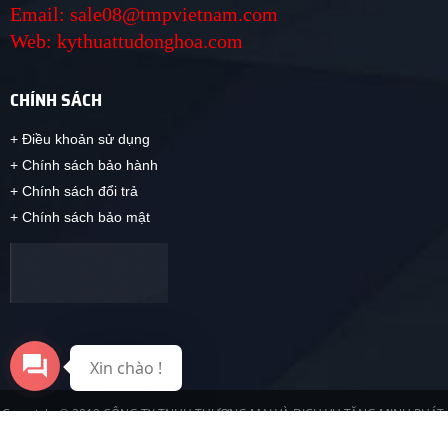
Email: sale08@tmpvietnam.com
Web: kythuattudonghoa.com
CHÍNH SÁCH
+ Điều khoản sử dụng
+ Chính sách bảo hành
+ Chính sách đổi trả
+ Chính sách bảo mật
Xin chào !
Copyright © 2019 CÔNG TY TNHH THƯƠNG MẠI VÀ DỊCH VỤ TĂNG MINH PHÁT.
Design by Nina.vn