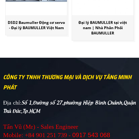
DSD2 Baumuller Động cơ servo
Đại lý BAUMULLER tại việt
- Đại lý BAUMULLER Việt Nam
nam | Nhà Phân Phối
BAUMULLER
CÔNG TY TNHH THƯƠNG MẠI VÀ DỊCH VỤ TĂNG MINH
PHÁT
Số 1,Đường số 27,phường Hiệp Bình Chánh,Quận
Địa chỉ:
Thủ Đức,Tp.HCM
Tấn Vũ (Mr) - Sales Engineer
Mobile: +84 901 251 739 -
0917 543 068