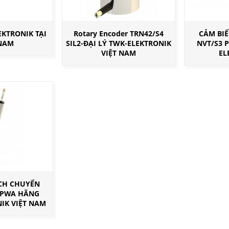
EKTRONIK TẠI
Rotary Encoder TRN42/S4
CẢM BI
 NAM
SIL2-ĐẠI LÝ TWK-ELEKTRONIK
NVT/S3 P
VIỆT NAM
EL
ỊCH CHUYỂN
 PWA HÃNG
IK VIỆT NAM