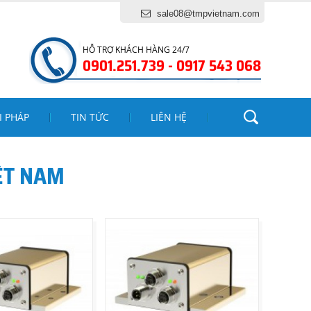
sale08@tmpvietnam.com
HỖ TRỢ KHÁCH HÀNG 24/7
0901.251.739 - 0917 543 068
I PHÁP
TIN TỨC
LIÊN HỆ
ỆT NAM