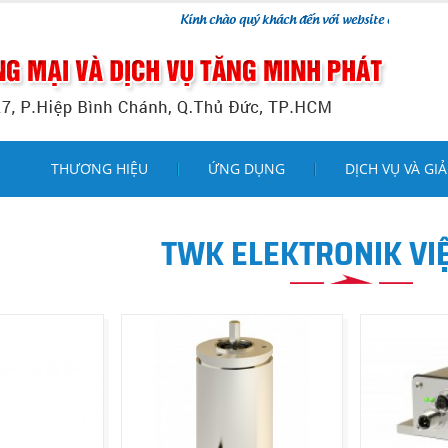
Kính chào quý khách đến với website của chúng tôi !
THƯƠNG HIỆU
ỨNG DỤNG
DỊCH VỤ VÀ GIẢ
TWK ELEKTRONIK VI