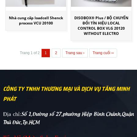
Nhà cung cấp loadcell Shenck
DISOBOX® Plus / BỘ CHUYỂN
process VCU 20100
ĐỔI TÍN HIỆU LOCAL
CONTROL BOX VLG 20120
WITHOUT ELECTRO
Trang 1 of 2
1
2
Trang sau ›
Trang cuối ››
CÔNG TY TNHH THƯƠNG MẠI VÀ DỊCH VỤ TĂNG MINH
PHÁT
Số 1,Đường số 27,phường Hiệp Bình Chánh,Quận
Địa chỉ:
Thủ Đức,Tp.HCM