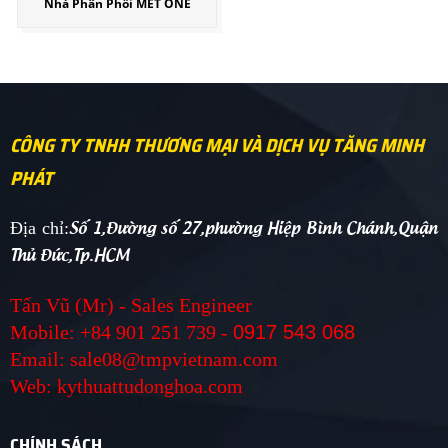
Nhà Phân Phối MET ONE
CÔNG TY TNHH THƯƠNG MẠI VÀ DỊCH VỤ TĂNG MINH
PHÁT
Số 1,Đường số 27,phường Hiệp Bình Chánh,Quận
Địa chỉ:
Thủ Đức,Tp.HCM
Tấn Vũ (Mr) - Sales Engineer
Mobile: +84 901 251 739 -
0917 543 068
Email: sale08@tmpvietnam.com
Web: kythuattudonghoa.com
CHÍNH SÁCH