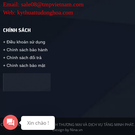
Email: sale08@tmpvietnam.com
Web: kythuattudonghoa.com
CHÍNH SÁCH
+ Điều khoản sử dụng
+ Chính sách bảo hành
+ Chính sách đổi trả
+ Chính sách bảo mật
Xin chào !
Copyright © 2019 CÔNG TY TNHH THƯƠNG MẠI VÀ DỊCH VỤ TĂNG MINH PHÁT.
Design by Nina.vn