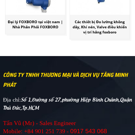
Đại lý FOXBORO tại việt nam |
Các thiết bị Đo lường không
Nhà Phân Phối FOXBORO
dây, Khí nén, Valve điều khiển
vị trí hãng foxboro
CÔNG TY TNHH THƯƠNG MẠI VÀ DỊCH VỤ TĂNG MINH
PHÁT
Số 1,Đường số 27,phường Hiệp Bình Chánh,Quận
Địa chỉ:
Thủ Đức,Tp.HCM
Tấn Vũ (Mr) - Sales Engineer
Mobile: +84 901 251 739 -
0917 543 068