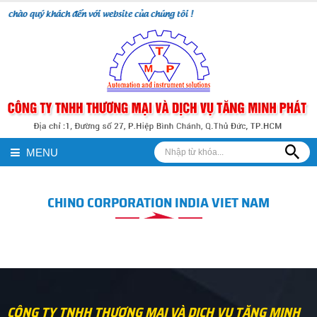
 chào quý khách đến với website của chúng tôi !
MENU
CHINO CORPORATION INDIA VIET NAM
CÔNG TY TNHH THƯƠNG MẠI VÀ DỊCH VỤ TĂNG MINH