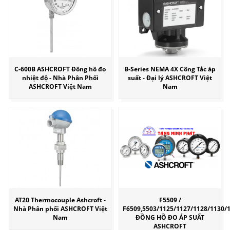
C-600B ASHCROFT Đồng hồ đo
B-Series NEMA 4X Công Tắc áp
nhiệt độ - Nhà Phân Phối
suất - Đại lý ASHCROFT Việt
ASHCROFT Việt Nam
Nam
AT20 Thermocouple Ashcroft -
F5509 /
Nhà Phân phối ASHCROFT Việt
F6509,5503/1125/1127/1128/1130/
Nam
ĐỒNG HỒ ĐO ÁP SUẤT
ASHCROFT