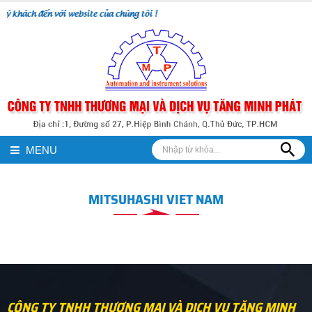
ý khách đến với website của chúng tôi !
MENU
MITSUHASHI VIET NAM
CÔNG TY TNHH THƯƠNG MẠI VÀ DỊCH VỤ TĂNG MINH