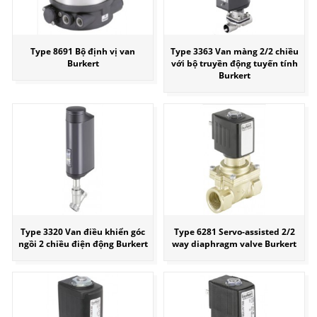
Type 8691 Bộ định vị van
Type 3363 Van màng 2/2 chiều
Burkert
với bộ truyền động tuyến tính
Burkert
Type 3320 Van điều khiển góc
Type 6281 Servo-assisted 2/2
ngồi 2 chiều điện động Burkert
way diaphragm valve Burkert