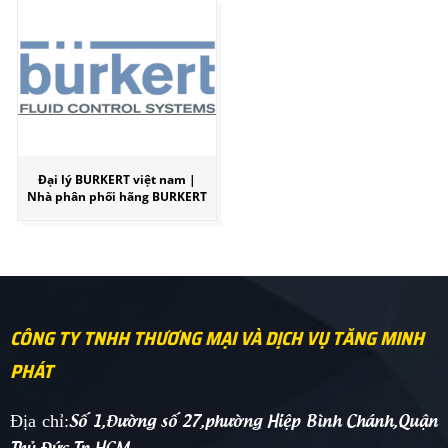
Đại lý BURKERT việt nam |
Nhà phân phối hãng BURKERT
CÔNG TY TNHH THƯƠNG MẠI VÀ DỊCH VỤ TĂNG MINH
PHÁT
Số 1,Đường số 27,phường Hiệp Bình Chánh,Quận
Địa chỉ:
Thủ Đức,Tp.HCM