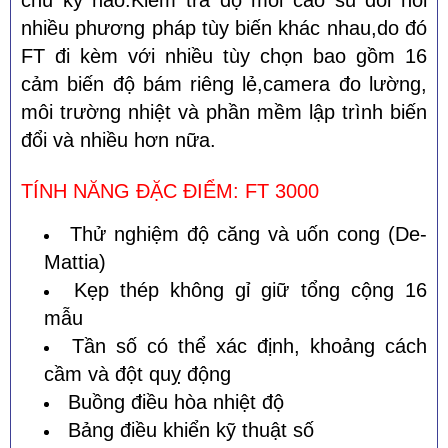
chu kỳ nào.Kiểm tra dộ mỏi cao su đòi hỏi
nhiều phương pháp tùy biến khác nhau,do đó
FT đi kèm với nhiều tùy chọn bao gồm 16
cảm biến độ bám riêng lẻ,camera đo lường,
môi trường nhiệt và phần mềm lập trình biến
đổi và nhiều hơn nữa.
TÍNH NĂNG ĐẶC ĐIỂM:
FT 3000
Thử nghiệm độ căng và uốn cong (De-
Mattia)
Kẹp thép không gỉ giữ tổng cộng 16
mẫu
Tần số có thể xác định, khoảng cách
cầm và đột quỵ động
Buồng điều hòa nhiệt độ
Bảng điều khiển kỹ thuật số