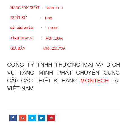
HÃNG SẢN XUẤT :
MONTECH
XUẤT XỨ :
USA
MÃ SẢN PHẨM :
FT 3000
TÌNH TRẠNG :
MỚI :100%
GIÁ BÁN : 0901.251.739
CÔNG TY TNHH THƯƠNG MẠI VÀ DỊCH
VỤ TĂNG MINH PHÁT CHUYÊN CUNG
CẤP CÁC THIẾT BỊ HÃNG
MONTECH
TẠI
VIỆT NAM