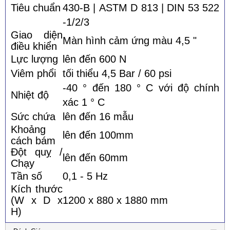
Tiêu chuẩn
430-B | ASTM D 813 | DIN 53 522
-1/2/3
Giao diện
Màn hình cảm ứng màu 4,5 "
điều khiển
Lực lượng
lên đến 600 N
Viêm phổi
tối thiểu 4,5 Bar / 60 psi
-40 ° đến 180 ° C với độ chính
Nhiệt độ
xác 1 ° C
Sức chứa
lên đến 16 mẫu
Khoảng
lên đến 100mm
cách bám
Đột quỵ /
lên đến 60mm
Chạy
Tần số
0,1 - 5 Hz
Kích thước
(W x D x
1200 x 880 x 1880 mm
H)