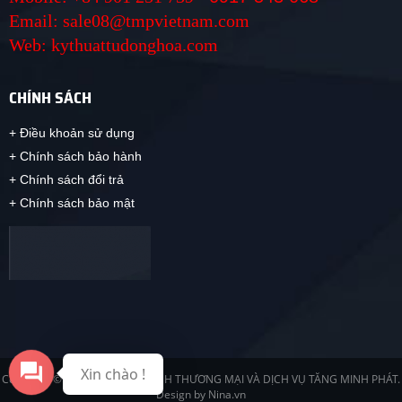
Email: sale08@tmpvietnam.com
Web: kythuattudonghoa.com
CHÍNH SÁCH
+ Điều khoản sử dụng
+ Chính sách bảo hành
+ Chính sách đổi trả
+ Chính sách bảo mật
Xin chào !
Copyright © 2019 CÔNG TY TNHH THƯƠNG MẠI VÀ DỊCH VỤ TĂNG MINH PHÁT.
Design by Nina.vn