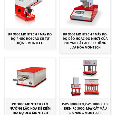
RP 3000 MONTECH / MÁY ĐO
RP 3000 MONTECH / MÁY ĐO
ĐỘ PHỤC HỒI CAO SU TỰ
ĐỘ DẺO HOẶC ĐỘ NHỚT CỦA
ĐỘNG MONTECH
POLYME CÀ CAO SU KHÔNG
LƯA HÓA MONTECH
PO 3000 MONTECH / LÒ
P-VS 3000 8KN,P-VS 3000 PLUS
NƯỚNG LÃO HÓA ĐỂ KIỂM
15KN,RC 3000, MÁY CẮT MẪU
TRA ĐỘ DẺO MONTECH
ĐA NĂNG MONTECH