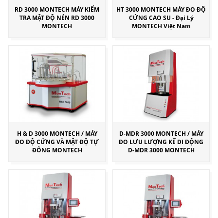
RD 3000 MONTECH MÁY KIỂM
HT 3000 MONTECH MÁY ĐO ĐỘ
TRA MẬT ĐỘ NÉN RD 3000
CỨNG CAO SU - Đại Lý
MONTECH
MONTECH Việt Nam
H & D 3000 MONTECH / MÁY
D-MDR 3000 MONTECH / MÁY
ĐO ĐỘ CỨNG VÀ MẬT ĐỘ TỰ
ĐO LƯU LƯỢNG KẾ DI ĐỘNG
ĐÔNG MONTECH
D-MDR 3000 MONTECH