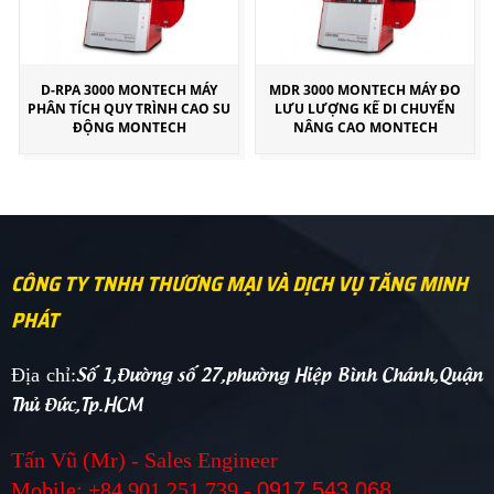
D-RPA 3000 MONTECH MÁY
MDR 3000 MONTECH MÁY ĐO
PHÂN TÍCH QUY TRÌNH CAO SU
LƯU LƯỢNG KẾ DI CHUYỂN
ĐỘNG MONTECH
NÂNG CAO MONTECH
CÔNG TY TNHH THƯƠNG MẠI VÀ DỊCH VỤ TĂNG MINH
PHÁT
Số 1,Đường số 27,phường Hiệp Bình Chánh,Quận
Địa chỉ:
Thủ Đức,Tp.HCM
Tấn Vũ (Mr) - Sales Engineer
Mobile: +84 901 251 739 -
0917 543 068