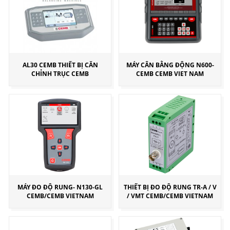
AL30 CEMB THIẾT BỊ CĂN
MÁY CÂN BẰNG ĐỘNG N600-
CHỈNH TRỤC CEMB
CEMB CEMB VIET NAM
MÁY ĐO ĐỘ RUNG- N130-GL
THIẾT BỊ ĐO ĐỘ RUNG TR-A / V
CEMB/CEMB VIETNAM
/ VMT CEMB/CEMB VIETNAM