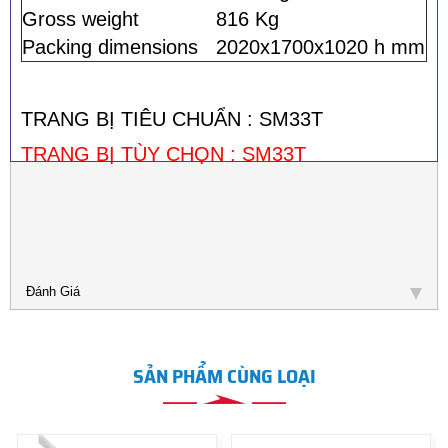
Gross weight
816 Kg
Packing dimensions
2020x1700x1020 h mm
TRANG BỊ TIÊU CHUẨN : SM33T
TRANG BỊ TÙY CHỌN : SM33T
Đánh Giá
SẢN PHẨM CÙNG LOẠI