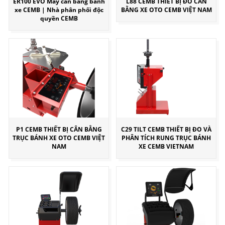
ER100 EVO Máy cân bằng bánh
L88 CEMB THIẾT BỊ ĐO CÂN
xe CEMB | Nhà phân phối độc
BẰNG XE OTO CEMB VIỆT NAM
quyền CEMB
P1 CEMB THIẾT BỊ CÂN BẰNG
C29 TILT CEMB THIẾT BỊ ĐO VÀ
TRỤC BÁNH XE OTO CEMB VIỆT
PHÂN TÍCH RUNG TRỤC BÁNH
NAM
XE CEMB VIETNAM