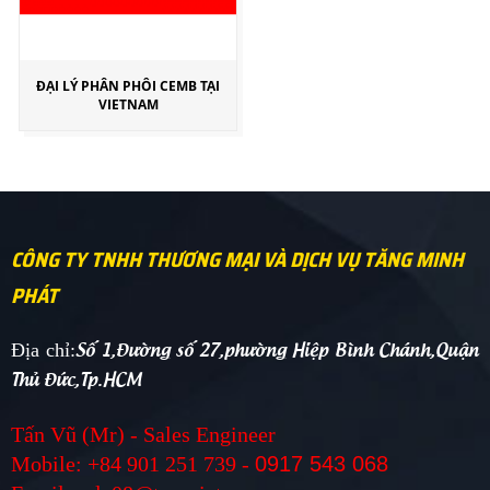
ĐẠI LÝ PHÂN PHÔI CEMB TẠI
VIETNAM
CÔNG TY TNHH THƯƠNG MẠI VÀ DỊCH VỤ TĂNG MINH
PHÁT
Số 1,Đường số 27,phường Hiệp Bình Chánh,Quận
Địa chỉ:
Thủ Đức,Tp.HCM
Tấn Vũ (Mr) - Sales Engineer
Mobile: +84 901 251 739 -
0917 543 068