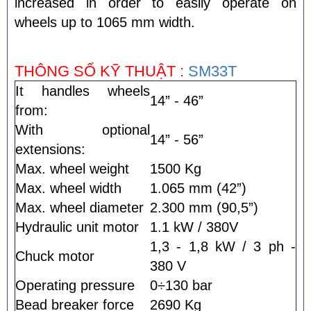
increased in order to easily operate on
wheels up to 1065 mm width.
THÔNG
SỐ KỸ THUẬT :
SM33T
It handles wheels
14” - 46”
from:
With optional
14” - 56”
extensions:
Max. wheel weight
1500 Kg
Max. wheel width
1.065 mm (42”)
Max. wheel diameter
2.300 mm (90,5”)
Hydraulic unit motor
1.1 kW / 380V
1,3 - 1,8 kW / 3 ph -
Chuck motor
380 V
Operating pressure
0÷130 bar
Bead breaker force
2690 Kg