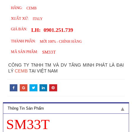
HÃNG:
CEMB
XUẤT XỨ:
ITALY
GIÁ BÁN:
LH:
0901.251.739
THÀNH PHẦN:
MỚI 100% - CHÍNH HÃNG
MÃ SẢN PHẨM:
SM33T
CÔNG TY TNHH TM VÀ DV TĂNG MINH PHÁT LÀ ĐẠI
LÝ
CEMB
TẠI VIỆT NAM
Thông Tin Sản Phẩm
SM33T